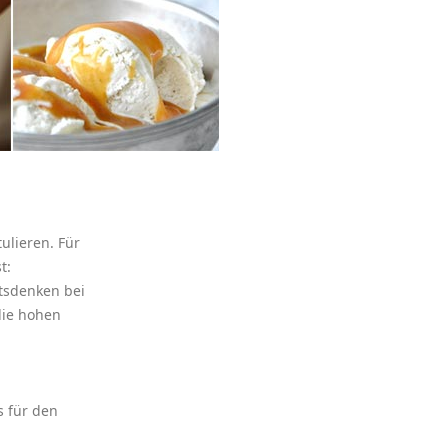
tulieren. Für
t:
tsdenken bei
die hohen
s für den