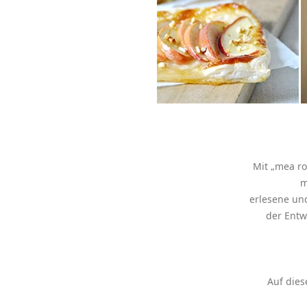
Mit „mea ros
m
erlesene un
der Entw
Auf dies