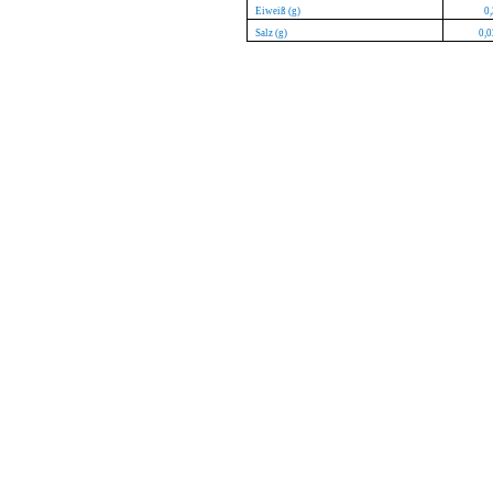
Eiweiß (g)
0,
Salz (g)
0,0