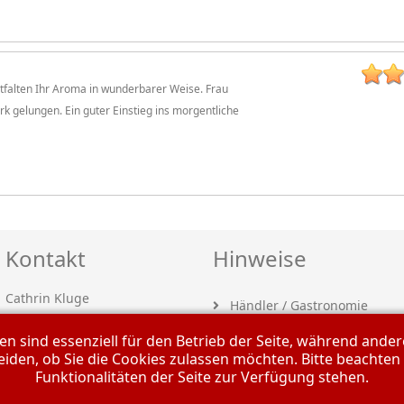
ntfalten Ihr Aroma in wunderbarer Weise. Frau
rk gelungen. Ein guter Einstieg ins morgentliche
Kontakt
Hinweise
Cathrin Kluge
Händler / Gastronomie
Bahnhofstraße 30, OT Groß
en sind essenziell für den Betrieb der Seite, während ande
Gastrose
Liefer- und Bestellhinweise
eiden, ob Sie die Cookies zulassen möchten. Bitte beachten
03172 Schenkendöbern
Funktionalitäten der Seite zur Verfügung stehen.
Zahlungsmöglichkeiten
+49 (0)35692 6928