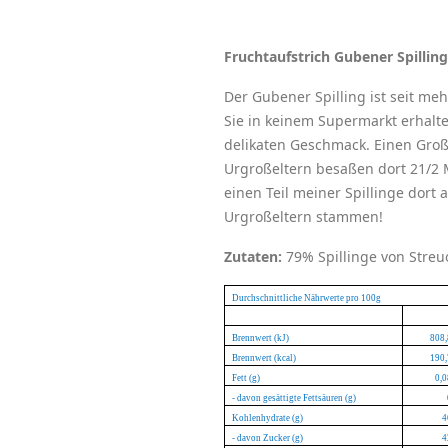
Fruchtaufstrich Gubener Spilling
Der Gubener Spilling ist seit me
Sie in keinem Supermarkt erhalte
delikaten Geschmack. Einen Groß
Urgroßeltern besaßen dort 21/2 
einen Teil meiner Spillinge dort
Urgroßeltern stammen!
Zutaten:
79% Spillinge von Streuo
Durchschnittliche Nährwerte pro 100g
Brennwert (kJ)
808,
Brennwert (kcal)
190,
Fett (g)
0,0
- davon gesättigte Fettsäuren (g)
Kohlenhydrate (g)
4
- davon Zucker (g)
4