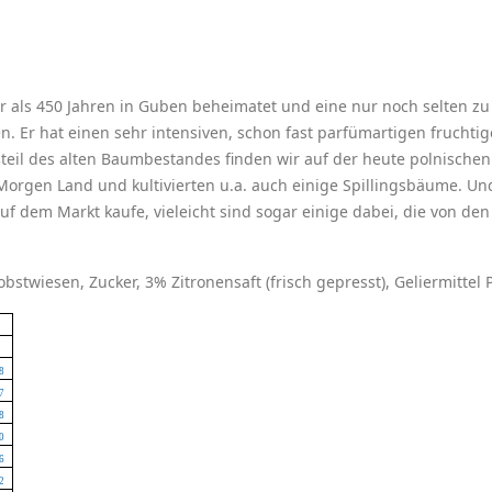
hr als 450 Jahren in Guben beheimatet und eine nur noch selten zu
n. Er hat einen sehr intensiven, schon fast parfümartigen fruchti
teil des alten Baumbestandes finden wir auf der heute polnischen
Morgen Land und kultivierten u.a. auch einige Spillingsbäume. U
 auf dem Markt kaufe, vieleicht sind sogar einige dabei, die von d
bstwiesen, Zucker, 3% Zitronensaft (frisch gepresst), Geliermittel 
8
7
8
0
6
2